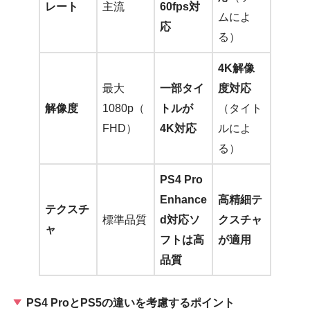
レート
主流
60fps対
ムによ
応
る）
4K解像
最大
一部タイ
度対応
解像度
1080p（
トルが
（タイト
FHD）
4K対応
ルによ
る）
PS4 Pro
Enhance
高精細テ
テクスチ
標準品質
d対応ソ
クスチャ
ャ
フトは高
が適用
品質
PS4 ProとPS5の違いを考慮するポイント