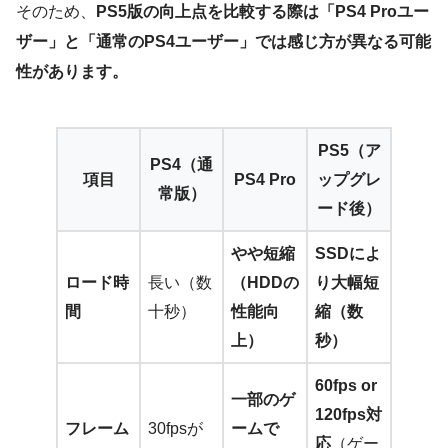
そのため、
PS5版の向上点を比較する際は「PS4 Proユー
ザー」と「通常のPS4ユーザー」では感じ方が異なる可能
性があります。
PS5（ア
PS4（通
項目
PS4 Pro
ップグレ
常版）
ード後）
やや短縮
SSDによ
ロード時
長い（数
（HDDの
り大幅短
間
十秒）
性能向
縮（数
上）
秒）
60fps or
一部のゲ
120fps対
フレーム
30fpsが
ームで
応
（ゲー