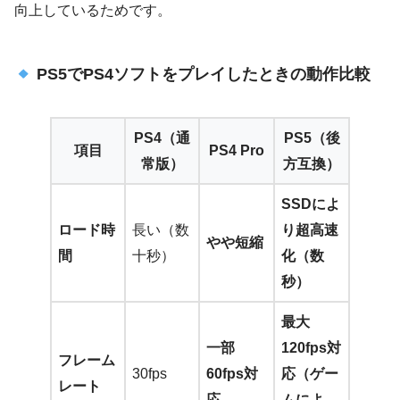
向上しているためです。
PS5でPS4ソフトをプレイしたときの動作比較
PS4（通
PS5（後
項目
PS4 Pro
常版）
方互換）
SSDによ
ロード時
長い（数
り超高速
やや短縮
間
十秒）
化（数
秒）
最大
一部
120fps対
フレーム
30fps
60fps対
応（ゲー
レート
応
ムによ